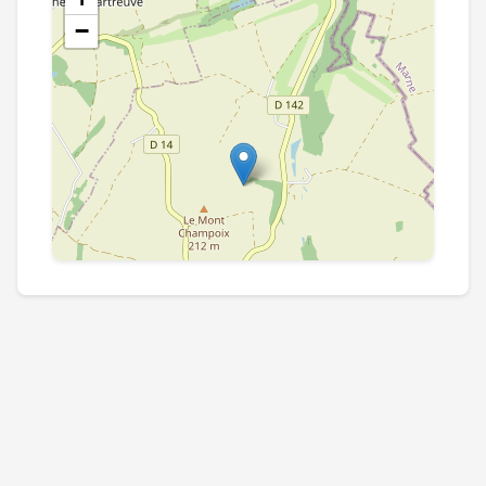
−
Leaflet
|
©
OpenStreetMap
contributors