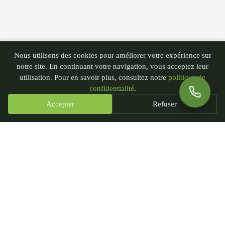
Nous utilisons des cookies pour améliorer votre expérience sur
notre site. En continuant votre navigation, vous acceptez leur
utilisation. Pour en savoir plus, consultez notre
politique de
confidentialité
.
Accepter
Refuser
PGN - Paysagiste du Nord
435 rue André Plockyn
59173 Blaringhem, France
SIRET : 93239451300018