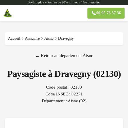
Devis rapide + Remise de 20% sur votre 1ère prestation
📞
06 95 76 37 36
Accueil
Annuaire
Aisne
Dravegny
← Retour au département
Aisne
Paysagiste à
Dravegny
(
02130
)
Code postal :
02130
Code INSEE :
02271
Département :
Aisne
(
02
)