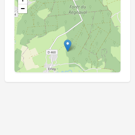
−
Leaflet
|
©
OpenStreetMap
contributors