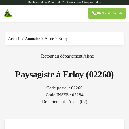
Devis rapide + Remise de 20% sur votre 1ère prestation
📞
06 95 76 37 36
Accueil
Annuaire
Aisne
Erloy
← Retour au département
Aisne
Paysagiste à
Erloy
(
02260
)
Code postal :
02260
Code INSEE :
02284
Département :
Aisne
(
02
)