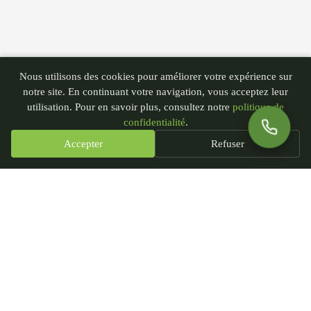
Nous utilisons des cookies pour améliorer votre expérience sur
notre site. En continuant votre navigation, vous acceptez leur
utilisation. Pour en savoir plus, consultez notre
politique de
confidentialité
.
Accepter
Refuser
PGN - Paysagiste du Nord
435 rue André Plockyn
59173 Blaringhem, France
SIRET : 93239451300018