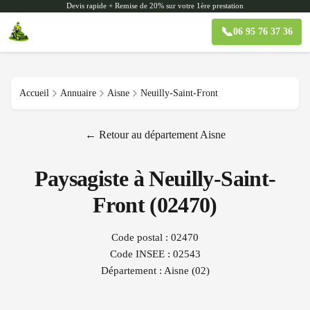
Devis rapide + Remise de 20% sur votre 1ère prestation
📞
06 95 76 37 36
Accueil
Annuaire
Aisne
Neuilly-Saint-Front
← Retour au département
Aisne
Paysagiste à
Neuilly-Saint-
Front
(
02470
)
Code postal :
02470
Code INSEE :
02543
Département :
Aisne
(
02
)