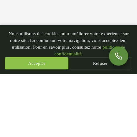
Nous utilisons des cookies pour améliorer votre expérience sur
notre site. En continuant votre navigation, vous acceptez leur
utilisation. Pour en savoir plus, consultez notre
politique de
confidentialité
.
Accepter
Refuser
PGN - Paysagiste du Nord
435 rue André Plockyn
59173 Blaringhem, France
SIRET : 93239451300018