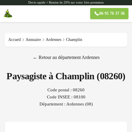
Devis rapide + Remise de 20% sur votre 1ère prestation
📞
06 95 76 37 36
Accueil
Annuaire
Ardennes
Champlin
← Retour au département
Ardennes
Paysagiste à
Champlin
(
08260
)
Code postal :
08260
Code INSEE :
08100
Département :
Ardennes
(
08
)