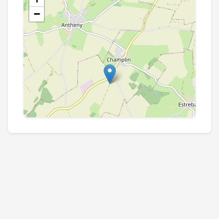
−
Leaflet
|
©
OpenStreetMap
contributors