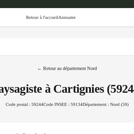
Retour à l'accueil
Annuaire
← Retour au département
Nord
aysagiste à
Cartignies
(
5924
Code postal :
59244
Code INSEE :
59134
Département :
Nord
(
59
)