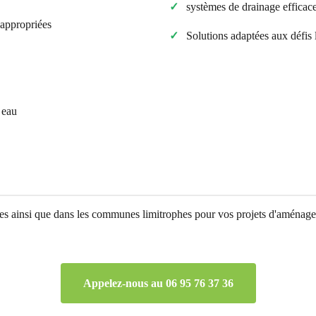
systèmes de drainage efficac
s appropriées
Solutions adaptées aux défis
 eau
es
ainsi que dans les communes limitrophes pour vos projets d'aménageme
Appelez-nous au 06 95 76 37 36