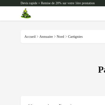
Devis rapide + Remise de 20% sur votre 1ère prestation
Accueil
Annuaire
Nord
Cartignies
P