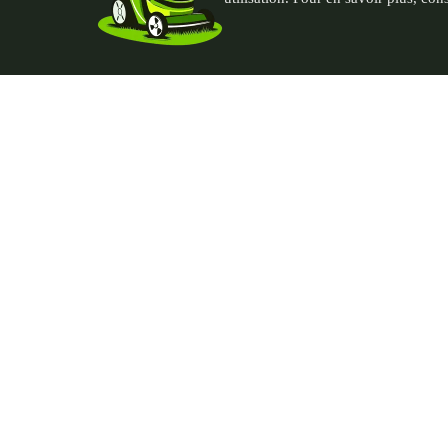
PGN - Paysagiste du Nord
Contac
435 rue André Plockyn
06 95 76
59173 Blaringhem, France
thomas@p
SIRET : 93239451300018