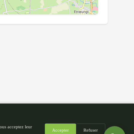
Leaflet
|
©
OpenStreetMap
contributors
vous acceptez leur
Accepter
Refuser