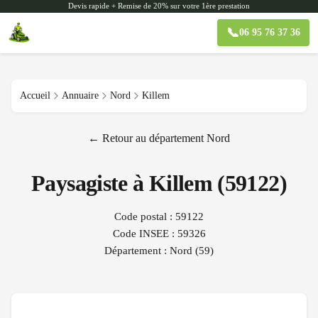
Devis rapide + Remise de 20% sur votre 1ère prestation
📞
06 95 76 37 36
Accueil
Annuaire
Nord
Killem
← Retour au département
Nord
Paysagiste à
Killem
(
59122
)
Code postal :
59122
Code INSEE :
59326
Département :
Nord
(
59
)