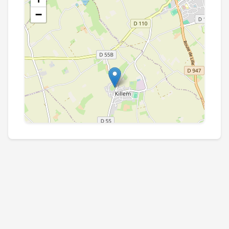
−
Leaflet
|
©
OpenStreetMap
contributors