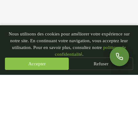
Nous utilisons des cookies pour améliorer votre expérience sur
notre site. En continuant votre navigation, vous acceptez leur
utilisation. Pour en savoir plus, consultez notre
politique de
confidentialité
.
Accepter
Refuser
PGN - Paysagiste du Nord
435 rue André Plockyn
59173 Blaringhem, France
SIRET : 93239451300018