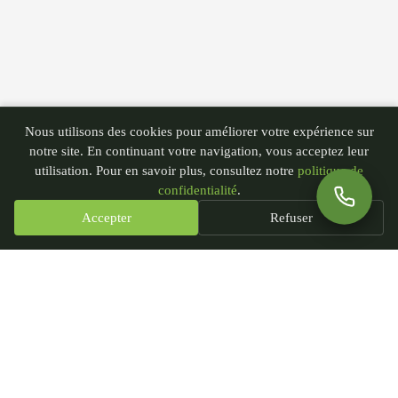
Nous utilisons des cookies pour améliorer votre expérience sur
notre site. En continuant votre navigation, vous acceptez leur
utilisation. Pour en savoir plus, consultez notre
politique de
confidentialité
.
Accepter
Refuser
PGN - Paysagiste du Nord
435 rue André Plockyn
59173 Blaringhem, France