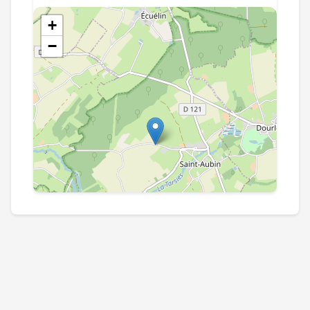
+
−
Leaflet
|
©
OpenStreetMap
contributors