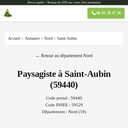
Devis rapide + Remise de 20% sur votre 1ère prestation
📞
06 95 76 37 36
Accueil
Annuaire
Nord
Saint-Aubin
← Retour au département
Nord
Paysagiste à
Saint-Aubin
(
59440
)
Code postal :
59440
Code INSEE :
59529
Département :
Nord
(
59
)