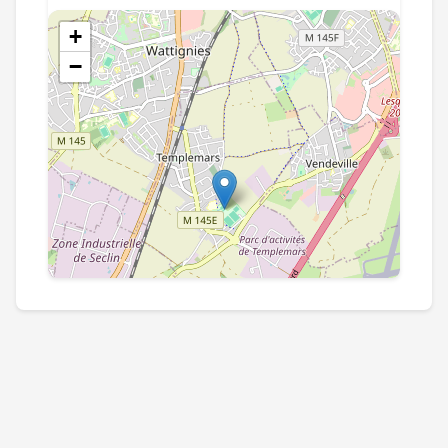
+
−
Leaflet
|
©
OpenStreetMap
contributors