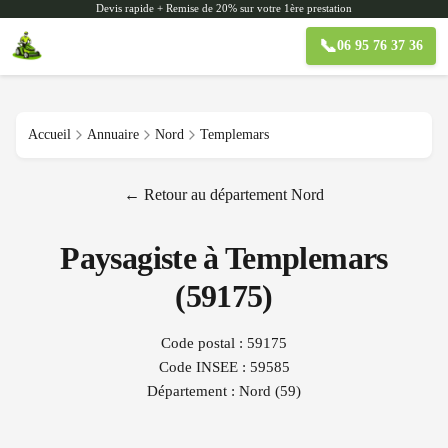
Devis rapide + Remise de 20% sur votre 1ère prestation
📞
06 95 76 37 36
Accueil
Annuaire
Nord
Templemars
← Retour au département
Nord
Paysagiste à
Templemars
(
59175
)
Code postal :
59175
Code INSEE :
59585
Département :
Nord
(
59
)