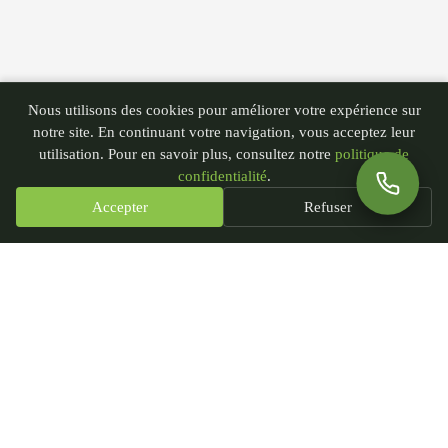
Nous utilisons des cookies pour améliorer votre expérience sur
notre site. En continuant votre navigation, vous acceptez leur
utilisation. Pour en savoir plus, consultez notre
politique de
confidentialité
.
Accepter
Refuser
PGN - Paysagiste du Nord
435 rue André Plockyn
59173 Blaringhem, France
SIRET : 93239451300018