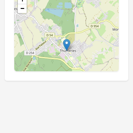
−
Leaflet
|
©
OpenStreetMap
contributors