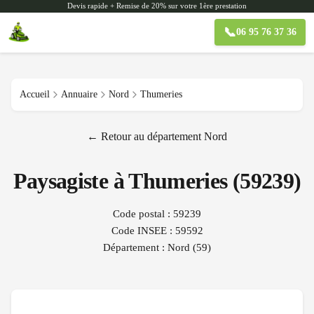
Devis rapide + Remise de 20% sur votre 1ère prestation
📞
06 95 76 37 36
Accueil
Annuaire
Nord
Thumeries
← Retour au département
Nord
Paysagiste à
Thumeries
(
59239
)
Code postal :
59239
Code INSEE :
59592
Département :
Nord
(
59
)