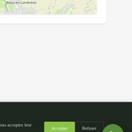
Leaflet
|
©
OpenStreetMap
contributors
vous acceptez leur
Accepter
Refuser