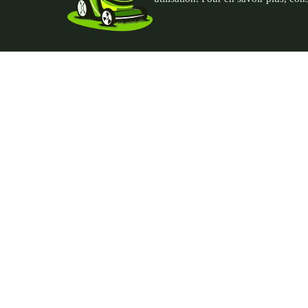
PGN - Paysagiste du Nord
Contac
435 rue André Plockyn
06 95 76
59173 Blaringhem, France
thomas@p
SIRET : 93239451300018