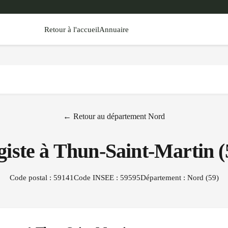
Retour à l'accueil
Annuaire
← Retour au département
Nord
giste à
Thun-Saint-Martin
(
Code postal :
59141
Code INSEE :
59595
Département :
Nord
(
59
)