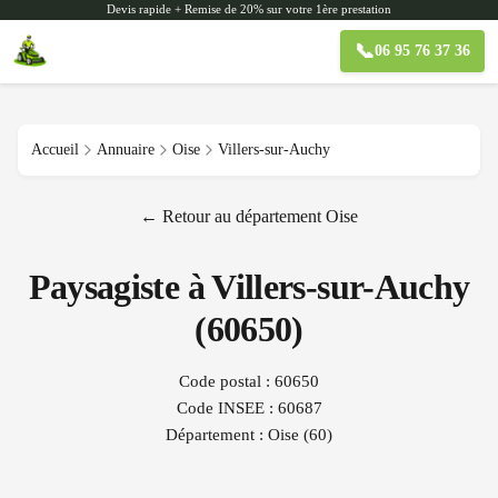
Devis rapide + Remise de 20% sur votre 1ère prestation
📞
06 95 76 37 36
Accueil
Annuaire
Oise
Villers-sur-Auchy
← Retour au département
Oise
Paysagiste à
Villers-sur-Auchy
(
60650
)
Code postal :
60650
Code INSEE :
60687
Département :
Oise
(
60
)