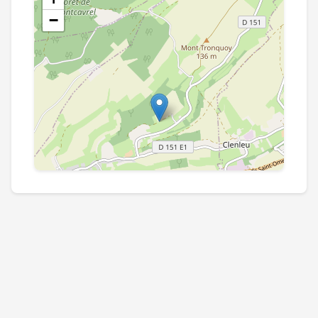
−
Leaflet
|
©
OpenStreetMap
contributors