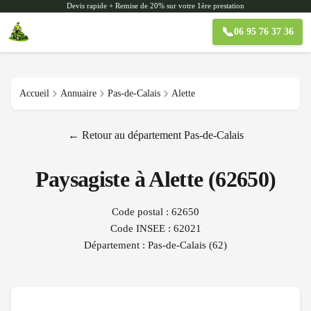
Devis rapide + Remise de 20% sur votre 1ère prestation
📞
06 95 76 37 36
Accueil
Annuaire
Pas-de-Calais
Alette
← Retour au département
Pas-de-Calais
Paysagiste à
Alette
(
62650
)
Code postal :
62650
Code INSEE :
62021
Département :
Pas-de-Calais
(
62
)