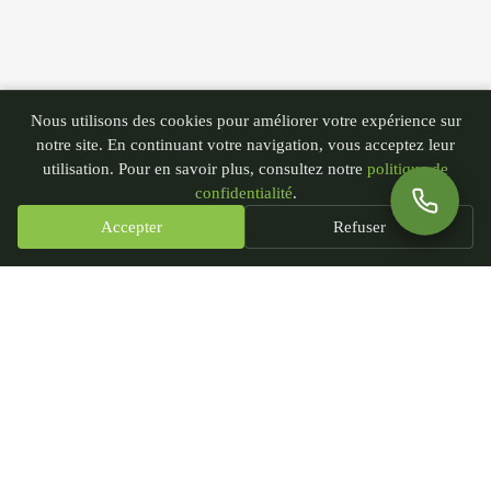
Nous utilisons des cookies pour améliorer votre expérience sur
notre site. En continuant votre navigation, vous acceptez leur
utilisation. Pour en savoir plus, consultez notre
politique de
confidentialité
.
Accepter
Refuser
PGN - Paysagiste du Nord
435 rue André Plockyn
59173 Blaringhem, France
SIRET : 93239451300018