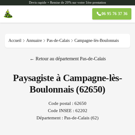
Devis rapide + Remise de 20% sur votre 1ère prestation
📞
06 95 76 37 36
Accueil
Annuaire
Pas-de-Calais
Campagne-lès-Boulonnais
← Retour au département
Pas-de-Calais
Paysagiste à
Campagne-lès-
Boulonnais
(
62650
)
Code postal :
62650
Code INSEE :
62202
Département :
Pas-de-Calais
(
62
)