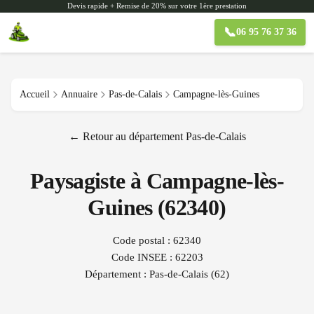
Devis rapide + Remise de 20% sur votre 1ère prestation
📞
06 95 76 37 36
Accueil
Annuaire
Pas-de-Calais
Campagne-lès-Guines
← Retour au département
Pas-de-Calais
Paysagiste à
Campagne-lès-
Guines
(
62340
)
Code postal :
62340
Code INSEE :
62203
Département :
Pas-de-Calais
(
62
)