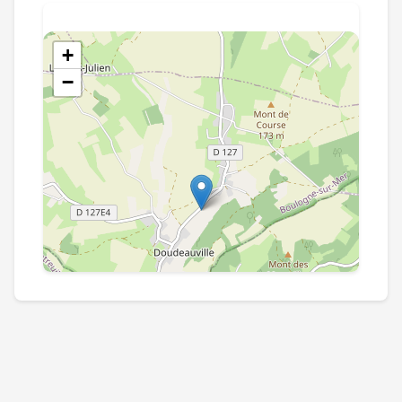
+
−
Leaflet
|
©
OpenStreetMap
contributors