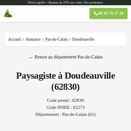
Devis rapide + Remise de 20% sur votre 1ère prestation
📞
06 95 76 37 36
Accueil
Annuaire
Pas-de-Calais
Doudeauville
← Retour au département
Pas-de-Calais
Paysagiste à
Doudeauville
(
62830
)
Code postal :
62830
Code INSEE :
62273
Département :
Pas-de-Calais
(
62
)