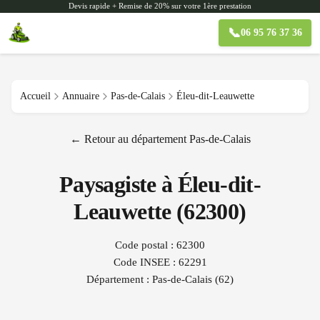
Devis rapide + Remise de 20% sur votre 1ère prestation
📞
06 95 76 37 36
Accueil
Annuaire
Pas-de-Calais
Éleu-dit-Leauwette
← Retour au département
Pas-de-Calais
Paysagiste à
Éleu-dit-
Leauwette
(
62300
)
Code postal :
62300
Code INSEE :
62291
Département :
Pas-de-Calais
(
62
)