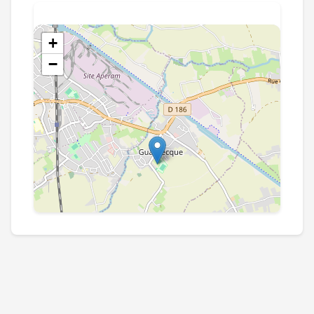
+
−
Leaflet
|
©
OpenStreetMap
contributors