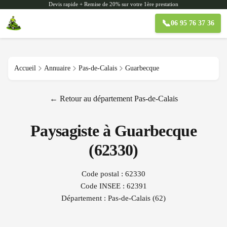
Devis rapide + Remise de 20% sur votre 1ère prestation
📞
06 95 76 37 36
Accueil
Annuaire
Pas-de-Calais
Guarbecque
← Retour au département
Pas-de-Calais
Paysagiste à
Guarbecque
(
62330
)
Code postal :
62330
Code INSEE :
62391
Département :
Pas-de-Calais
(
62
)