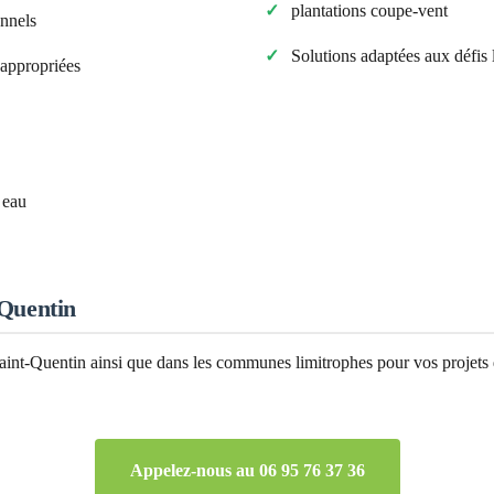
plantations coupe-vent
onnels
Solutions adaptées aux défis
s appropriées
 eau
-Quentin
aint-Quentin
ainsi que dans les communes limitrophes pour vos projets 
Appelez-nous au 06 95 76 37 36