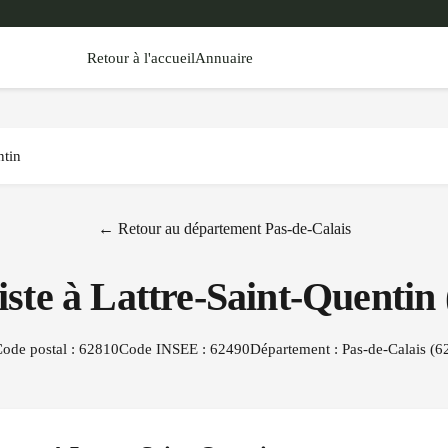
Retour à l'accueil
Annuaire
ntin
← Retour au département
Pas-de-Calais
iste à
Lattre-Saint-Quentin
ode postal :
62810
Code INSEE :
62490
Département :
Pas-de-Calais
(
6