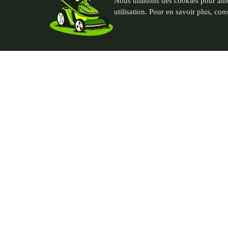
Nous utilisons des cookies pour amé
utilisation. Pour en savoir plus, con
PGN - Paysagiste du Nord
Contac
435 rue André Plockyn
06 95 76
59173 Blaringhem, France
thomas@p
SIRET : 93239451300018