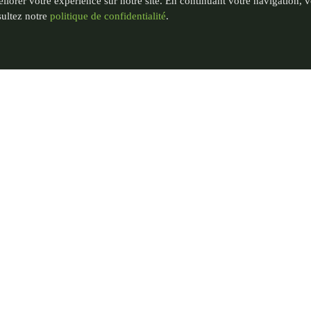
liorer votre expérience sur notre site. En continuant votre navigation, 
sultez notre
politique de confidentialité
.
t
Zones d'intervention
 37 36
Annuaire des villes
Nord (59)
aysagistedunord.fr
Pas-de-Calais (62)
©
2025
PGN - Paysagiste du Nord. Tous droits réservés.