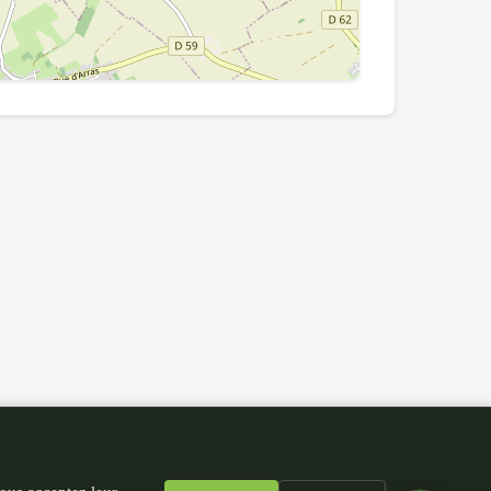
Leaflet
|
©
OpenStreetMap
contributors