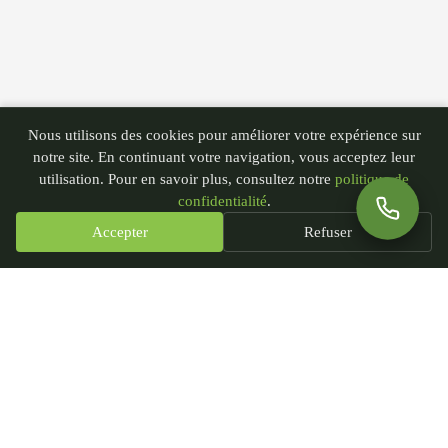
Nous utilisons des cookies pour améliorer votre expérience sur
notre site. En continuant votre navigation, vous acceptez leur
utilisation. Pour en savoir plus, consultez notre
politique de
confidentialité
.
Accepter
Refuser
PGN - Paysagiste du Nord
435 rue André Plockyn
59173 Blaringhem, France