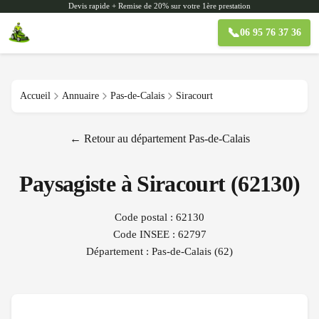
Devis rapide + Remise de 20% sur votre 1ère prestation
📞
06 95 76 37 36
Accueil
Annuaire
Pas-de-Calais
Siracourt
← Retour au département
Pas-de-Calais
Paysagiste à
Siracourt
(
62130
)
Code postal :
62130
Code INSEE :
62797
Département :
Pas-de-Calais
(
62
)